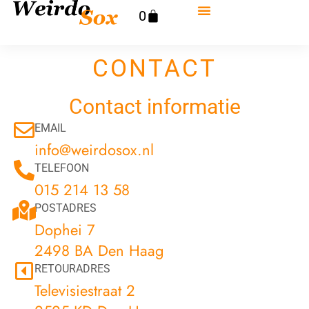
Ga
Winkelwagen
0
naar
de
inhoud
CONTACT
Contact informatie
EMAIL
info@weirdosox.nl
TELEFOON
015 214 13 58
POSTADRES
Dophei 7
2498 BA Den Haag
RETOURADRES
Televisiestraat 2