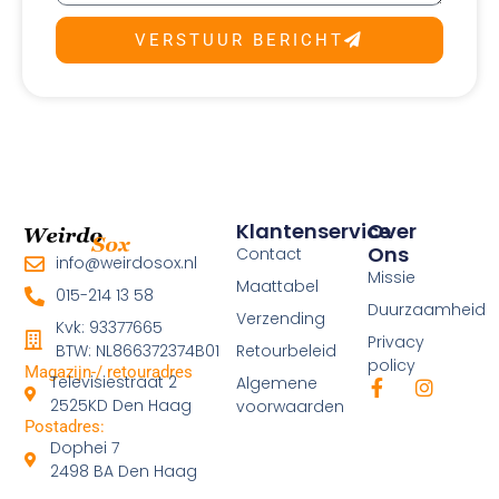
VERSTUUR BERICHT
Klantenservice
Over
Ons
Contact
info@weirdosox.nl
Missie
Maattabel
015-214 13 58
Duurzaamheid
Verzending
Kvk: 93377665
Privacy
Retourbeleid
BTW: NL866372374B01
policy
Magazijn-/ retouradres
Televisiestraat 2
Algemene
F
I
a
n
2525KD Den Haag
voorwaarden
c
s
Postadres:
e
t
Dophei 7
b
a
2498 BA Den Haag
o
g