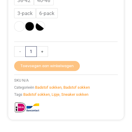
36-42
40-46
sokken
badstof
3-pack
6-pack
met
lipje
aantal
-
+
Toevoegen aan winkelwagen
SKU
N/A
Categorieën
Badstof sokken
,
Badstof sokken
Tags
Badstof sokken
,
Lipje
,
Sneaker sokken