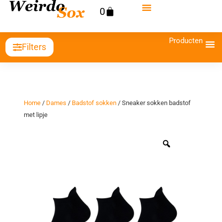
Ga
Winkelwagen
0
naar
de
Producten
inhoud
Filters
Home
/
Dames
/
Badstof sokken
/ Sneaker sokken badstof
met lipje