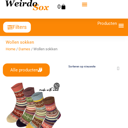
Ga
Winkelwagen
0
naar
de
Producten
inhoud
Filters
Wollen sokken
Home
/
Dames
/ Wollen sokken
Alle producten