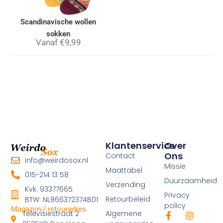
Scandinavische wollen
sokken
Vanaf
€
9,99
Klantenservice
Over
Ons
Contact
info@weirdosox.nl
Missie
Maattabel
015-214 13 58
Duurzaamheid
Verzending
Kvk: 93377665
Privacy
Retourbeleid
BTW: NL866372374B01
policy
Magazijn-/ retouradres
Televisiestraat 2
Algemene
F
I