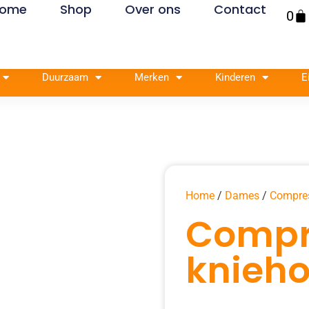
ome
Shop
Over ons
Contact
Win
0
Duurzaam
Merken
Kinderen
E
Home
/
Dames
/
Compre
Compr
knieh