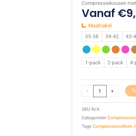
Compressiekousen met
Vanaf
€
9
Maattabel
Compressiesokken
35-38
39-42
43-
kniehoogte
aantal
1-pack
2-pack
4-
T
-
+
SKU
N/A
Categorieën
Compressies
Tags
Compressiesokken
,