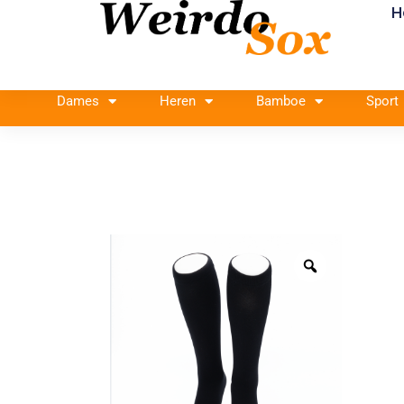
H
Ga
naar
de
inhoud
Dames
Heren
Bamboe
Sport