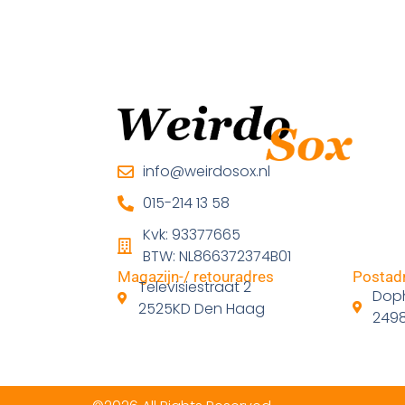
info@weirdosox.nl
015-214 13 58
Kvk: 93377665
BTW: NL866372374B01
Magazijn-/ retouradres
Postadr
Televisiestraat 2
Doph
2525KD Den Haag
249