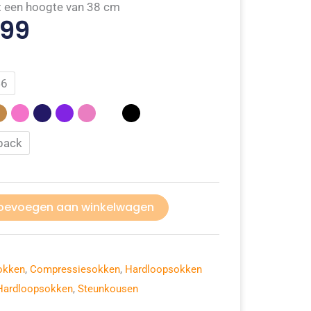
 een hoogte van 38 cm
,99
46
pack
oevoegen aan winkelwagen
okken
,
Compressiesokken
,
Hardloopsokken
Hardloopsokken
,
Steunkousen