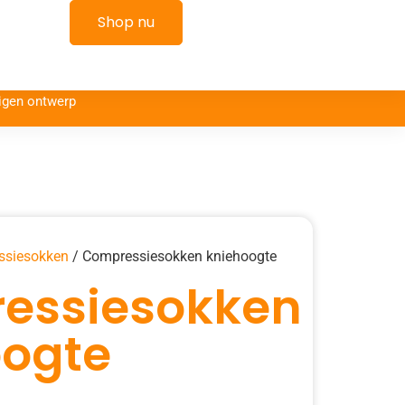
kelwagen
Shop nu
igen ontwerp
ssiesokken
/ Compressiesokken kniehoogte
essiesokken
oogte