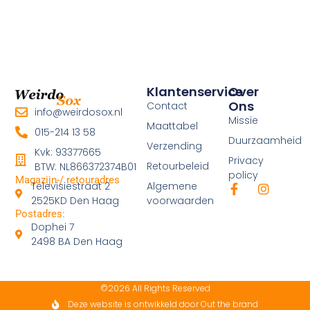
Klantenservice
Over
Ons
Contact
info@weirdosox.nl
Missie
Maattabel
015-214 13 58
Duurzaamheid
Verzending
Kvk: 93377665
Privacy
Retourbeleid
BTW: NL866372374B01
policy
Magazijn-/ retouradres
Televisiestraat 2
Algemene
F
I
a
n
2525KD Den Haag
voorwaarden
c
s
Postadres:
e
t
Dophei 7
b
a
2498 BA Den Haag
o
g
o
r
k
a
-
m
©2026 All Rights Reserved
f
Deze website is ontwikkeld door Out the brand