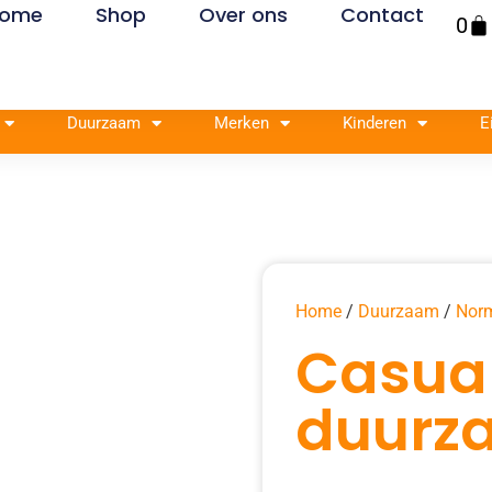
ome
Shop
Over ons
Contact
Win
0
Duurzaam
Merken
Kinderen
E
Home
/
Duurzaam
/
Norm
Casua
duurz