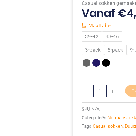
Casual sokken gemaakt
Vanaf
€
4
Maattabel
Casual
39-42
43-46
sokken
3-pack
6-pack
9-
duurzaam
aantal
T
-
+
SKU
N/A
Categorieën
Normale sok
Tags
Casual sokken
,
Duur