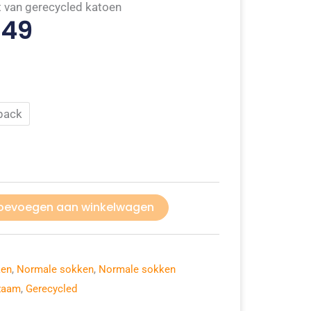
 van gerecycled katoen
,49
pack
oevoegen aan winkelwagen
ken
,
Normale sokken
,
Normale sokken
zaam
,
Gerecycled