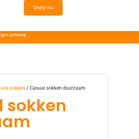
kelwagen
Shop nu
igen ontwerp
ale sokken
/ Casual sokken duurzaam
l sokken
aam