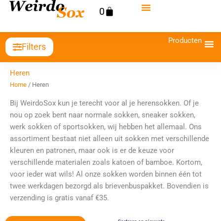
Ga
Winkelwagen
0
naar
de
Producten
inhoud
Filters
Heren
Home
/ Heren
Bij WeirdoSox kun je terecht voor al je herensokken. Of je
nou op zoek bent naar normale sokken, sneaker sokken,
werk sokken of sportsokken, wij hebben het allemaal. Ons
assortiment bestaat niet alleen uit sokken met verschillende
kleuren en patronen, maar ook is er de keuze voor
verschillende materialen zoals katoen of bamboe. Kortom,
voor ieder wat wils! Al onze sokken worden binnen één tot
twee werkdagen bezorgd als brievenbuspakket. Bovendien is
verzending is gratis vanaf €35.