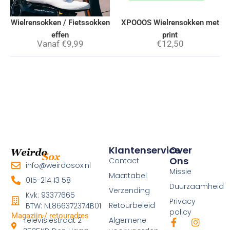
Wielrensokken / Fietssokken
XPOOOS Wielrensokken met
effen
print
Vanaf
€
9,99
€
12,50
Klantenservice
Over
Ons
Contact
info@weirdosox.nl
Missie
Maattabel
015-214 13 58
Duurzaamheid
Verzending
Kvk: 93377665
Privacy
Retourbeleid
BTW: NL866372374B01
policy
Magazijn-/ retouradres
Televisiestraat 2
Algemene
F
I