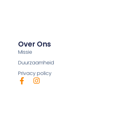
Over Ons
Missie
Duurzaamheid
Privacy policy
F
I
a
n
c
s
e
t
b
a
o
g
o
r
k
a
-
m