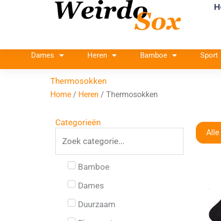
H
Ga
naar
de
inhoud
Dames
Heren
Bamboe
Sport
Thermosokken
Home
/
Heren
/ Thermosokken
Categorieën
Alle
Bamboe
Dames
Duurzaam