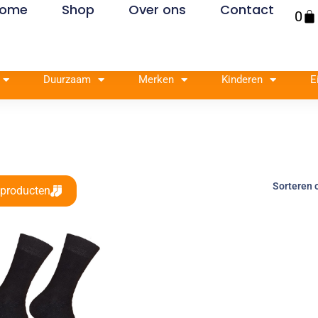
ome
Shop
Over ons
Contact
Win
0
Duurzaam
Merken
Kinderen
E
 producten