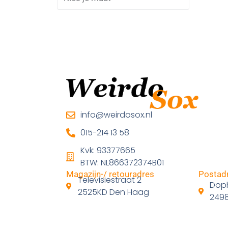
info@weirdosox.nl
015-214 13 58
Kvk: 93377665
BTW: NL866372374B01
Magazijn-/ retouradres
Postadr
Televisiestraat 2
Doph
2525KD Den Haag
249