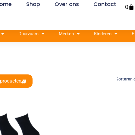
ome
Shop
Over ons
Contact
Win
0
Duurzaam
Merken
Kinderen
E
 producten