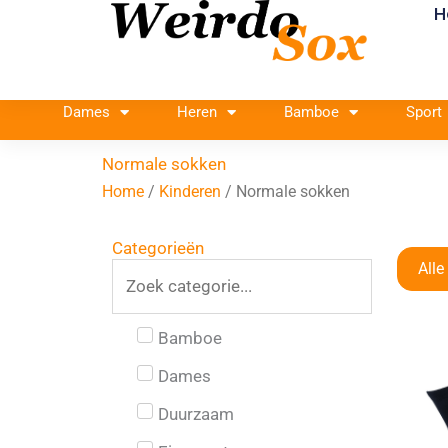
H
Ga
naar
de
inhoud
Dames
Heren
Bamboe
Sport
Normale sokken
Home
/
Kinderen
/ Normale sokken
Categorieën
Alle
Bamboe
Dames
Duurzaam