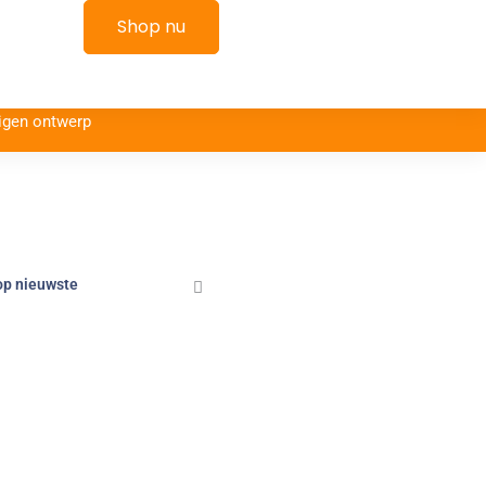
kelwagen
Shop nu
igen ontwerp