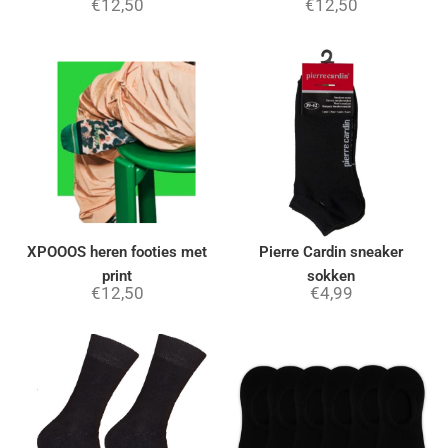
€
12,50
€
12,50
XPOOOS heren footies met
Pierre Cardin sneaker
print
sokken
€
12,50
€
4,99