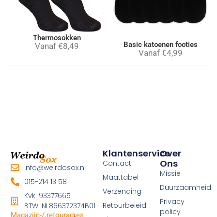
Thermosokken
Basic katoenen footies
Vanaf
€
8,49
Vanaf
€
4,99
Klantenservice
Over
Ons
Contact
info@weirdosox.nl
Missie
Maattabel
015-214 13 58
Duurzaamheid
Verzending
Kvk: 93377665
Privacy
Retourbeleid
BTW: NL866372374B01
policy
Magazijn-/ retouradres