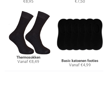
€
8,95
€
7,50
Thermosokken
Basic katoenen footies
Vanaf
€
8,49
Vanaf
€
4,99