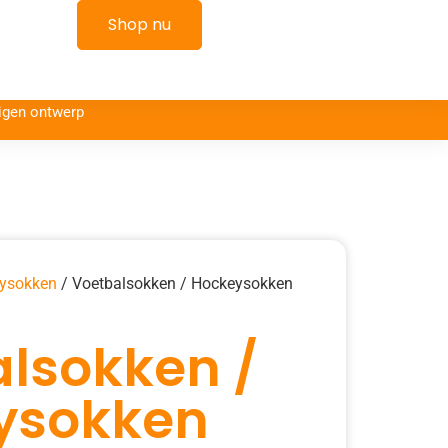
kelwagen
Shop nu
igen ontwerp
ysokken
/ Voetbalsokken / Hockeysokken
lsokken /
ysokken