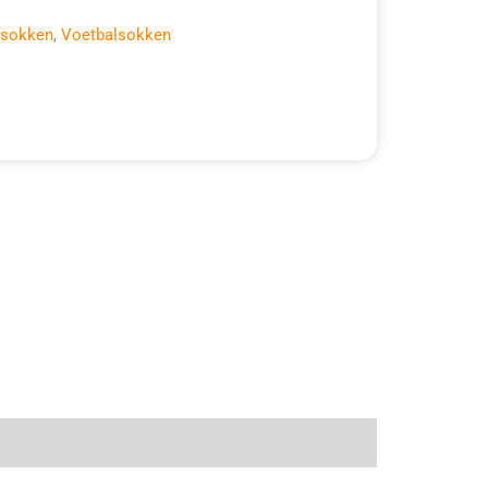
tsokken
,
Voetbalsokken