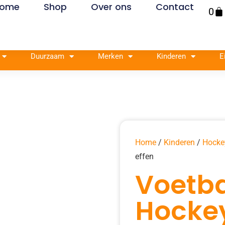
ome
Shop
Over ons
Contact
Win
0
Duurzaam
Merken
Kinderen
E
Home
/
Kinderen
/
Hocke
effen
Voetba
Hocke