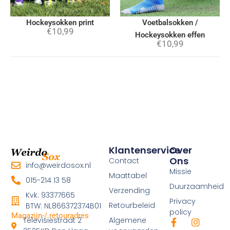
Hockeysokken print
Voetbalsokken /
€
10,99
Hockeysokken effen
€
10,99
Klantenservice
Over
Ons
Contact
info@weirdosox.nl
Missie
Maattabel
015-214 13 58
Duurzaamheid
Verzending
Kvk: 93377665
Privacy
Retourbeleid
BTW: NL866372374B01
policy
Magazijn-/ retouradres
Televisiestraat 2
Algemene
F
I