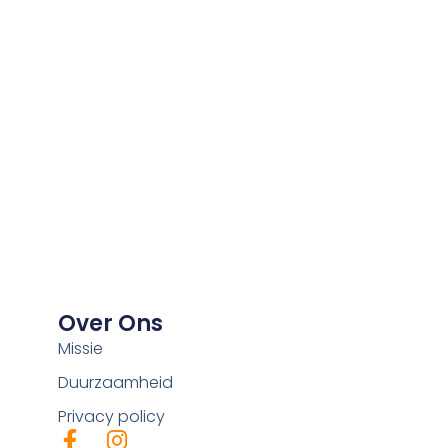
Over Ons
Missie
Duurzaamheid
Privacy policy
F
I