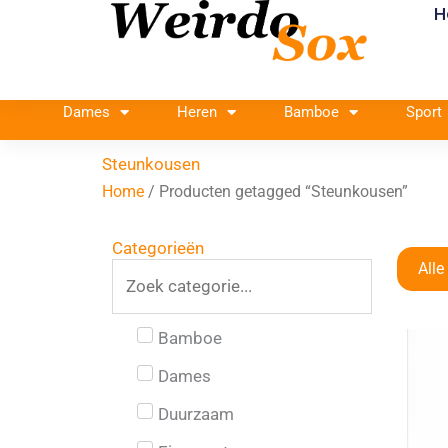
H
Ga
naar
de
inhoud
Dames
Heren
Bamboe
Sport
Steunkousen
Home
/ Producten getagged “Steunkousen”
Categorieën
Alle
Bamboe
Dames
Duurzaam