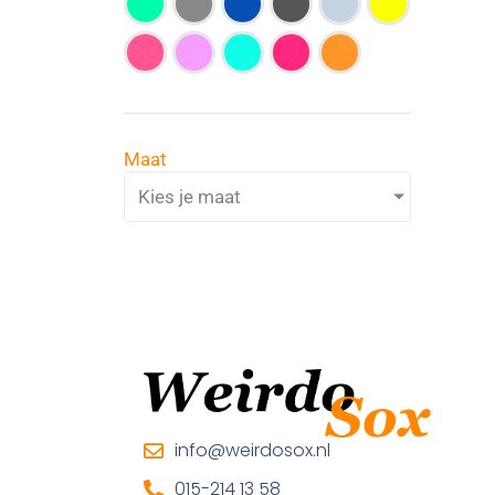
Maat
Kies je maat
info@weirdosox.nl
015-214 13 58