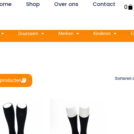
ome
Shop
Over ons
Contact
Win
0
Duurzaam
Merken
Kinderen
E
 producten