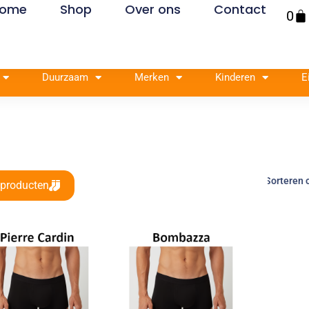
ome
Shop
Over ons
Contact
Win
0
Duurzaam
Merken
Kinderen
E
 producten