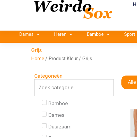
H
Ga
naar
de
inhoud
Dames
Heren
Bamboe
Sport
Grijs
Home
/ Product Kleur / Grijs
Categorieën
Alle
Bamboe
Dames
Duurzaam