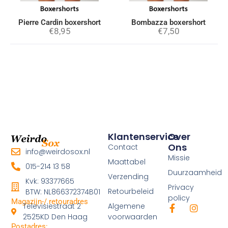
Pierre Cardin boxershort
Bombazza boxershort
€
8,95
€
7,50
Klantenservice
Over
Ons
Contact
info@weirdosox.nl
Missie
Maattabel
015-214 13 58
Duurzaamheid
Verzending
Kvk: 93377665
Privacy
Retourbeleid
BTW: NL866372374B01
policy
Magazijn-/ retouradres
Televisiestraat 2
Algemene
F
I
a
n
2525KD Den Haag
voorwaarden
c
s
Postadres: